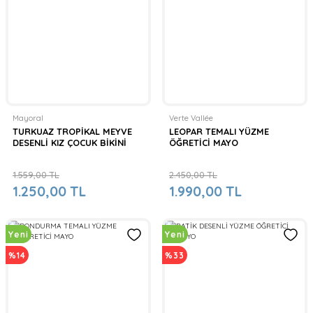
Mayoral
Verte Vallée
TURKUAZ TROPİKAL MEYVE
LEOPAR TEMALI YÜZME
DESENLİ KIZ ÇOCUK BİKİNİ
ÖĞRETİCİ MAYO
1.559,00 TL
2.450,00 TL
1.250,00 TL
1.990,00 TL
Yeni
Yeni
%14
%33