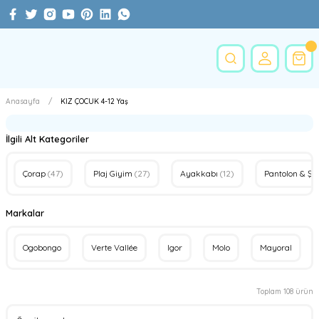
Anasayfa
KIZ ÇOCUK 4-12 Yaş
İlgili Alt Kategoriler
Çorap
(47)
Plaj Giyim
(27)
Ayakkabı
(12)
Pantolon & Şo
Markalar
Ogobongo
Verte Vallée
Igor
Molo
Mayoral
Toplam 108 ürün