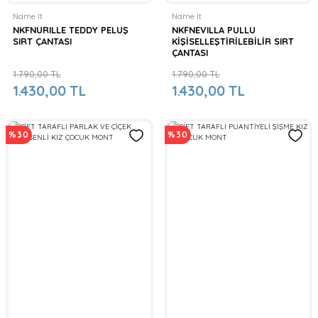
Name It
Name It
NKFNURILLE TEDDY PELUŞ
NKFNEVILLA PULLU
SIRT ÇANTASI
KİŞİSELLEŞTİRİLEBİLİR SIRT
ÇANTASI
1.790,00 TL
1.790,00 TL
1.430,00 TL
1.430,00 TL
%30
%30