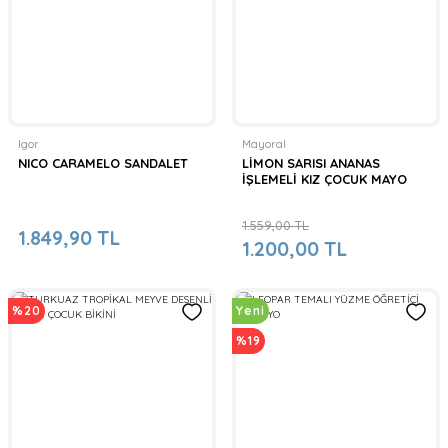
Igor
Mayoral
NICO CARAMELO SANDALET
LİMON SARISI ANANAS
İŞLEMELİ KIZ ÇOCUK MAYO
1.559,00 TL
1.849,90 TL
1.200,00 TL
%20
Yeni
%19