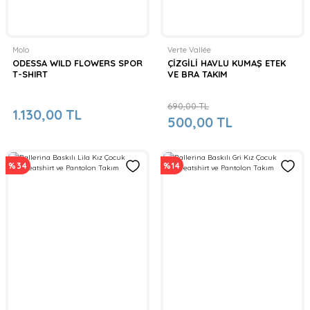
Molo
Verte Vallée
ODESSA WILD FLOWERS SPOR
ÇİZGİLİ HAVLU KUMAŞ ETEK
T-SHIRT
VE BRA TAKIM
690,00 TL
1.130,00 TL
500,00 TL
%34
%14