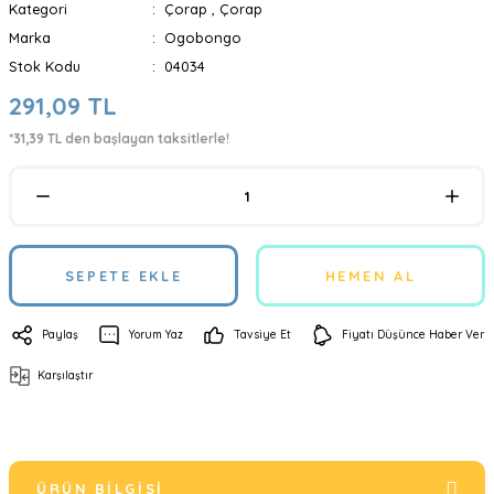
Kategori
Çorap
,
Çorap
Marka
Ogobongo
Stok Kodu
04034
291,09 TL
*31,39 TL den başlayan taksitlerle!
SEPETE EKLE
HEMEN AL
Paylaş
Yorum Yaz
Tavsiye Et
Fiyatı Düşünce Haber Ver
Karşılaştır
ÜRÜN BILGISI