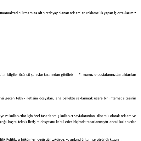
aşımamaktadır.
Firmamıza ait sitede
yayınlanan reklamlar, reklamcılık yapan iş ortaklarımız
alan bilgiler üçüncü şahıslar tarafından görülebilir. Firmamız e-postalarınızdan aktarılan
ahsi geçen teknik iletişim dosyaları, ana bellekte saklanmak üzere bir internet sitesinin
etmeye ve kullanıcılar için özel tasarlanmış kullanıcı sayfalarından dinamik olarak reklam ve
 çoğu başta teknik iletişim dosyasını kabul eder biçimde tasarlanmıştır ancak kullanıcılar
ik Politikası hükümleri değiştiği takdirde, yayınlandığı tarihte yürürlük kazanır.