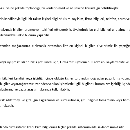
 nasıl ve ne şekilde toplandığı, bu verilerin nasıl ve ne şekilde korunduğu belirtilmiştir.
 kendileriyle ilgili bir takım kişisel bilgileri (isim-soy isim, firma bilgileri, telefon, adres 
kkında bilgiler, promosyon teklifleri gönderebilir. Üyelerimiz bu gibi bilgileri alıp almama
etisindeki linkle bildirim yapabilir.
rafından mağazamıza elektronik ortamdan iletilen kişisel bilgiler, Üyelerimiz ile yaptığ
n veya uyuşmazlıkların hızla çözülmesi için,
Firmamız
, üyelerinin IP adresini kaydetmekte ve
bilgileri kendisi veya işbirliği içinde olduğu kişiler tarafından doğrudan pazarlama yapmak
bilgiler veya
Mağazamız
üzerinden yapılan işlemlerle ilgili bilgiler;
Firmamız
ve işbirliği içi
 oluşturma ve pazar araştırmalarında kullanılabilir.
 olarak addetmeyi ve gizliliğin sağlanması ve sürdürülmesi, gizli bilginin tamamının veya her
tmektedir.
k planda tutmaktadır. Kredi kartı bilgileriniz hiçbir şekilde sistemimizde saklanmamaktadır.