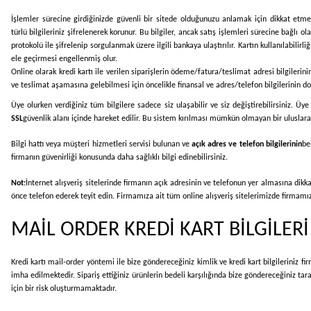
İşlemler sürecine girdiğinizde güvenli bir sitede olduğunuzu anlamak için dikkat etmen
türlü bilgileriniz şifrelenerek korunur. Bu bilgiler, ancak satış işlemleri sürecine bağlı ol
protokolü ile şifrelenip sorgulanmak üzere ilgili bankaya ulaştırılır. Kartın kullanılabili
ele geçirmesi engellenmiş olur.
Online olarak kredi kartı ile verilen siparişlerin ödeme/fatura/teslimat adresi bilgilerini
ve teslimat aşamasına gelebilmesi için öncelikle finansal ve adres/telefon bilgilerinin doğ
Üye olurken verdiğiniz tüm bilgilere sadece siz ulaşabilir ve siz değiştirebilirsiniz. Üy
SSL
güvenlik alanı içinde hareket edilir. Bu sistem kırılması mümkün olmayan bir uluslarar
Bilgi hattı veya müşteri hizmetleri servisi bulunan ve
açık adres ve telefon bilgilerinin
be
firmanın güvenirliği konusunda daha sağlıklı bilgi edinebilirsiniz.
Not:
İnternet alışveriş sitelerinde firmanın açık adresinin ve telefonun yer almasına dikk
önce telefon ederek teyit edin. Firmamıza ait tüm online alışveriş sitelerimizde firmamıza 
MAİL ORDER KREDİ KART BİLGİLER
Kredi kartı mail-order yöntemi ile bize göndereceğiniz kimlik ve kredi kart bilgileriniz fi
imha edilmektedir. Sipariş ettiğiniz ürünlerin bedeli karşılığında bize göndereceğiniz ta
için bir risk oluşturmamaktadır.