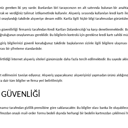
iz gereken iki şey vardır. Bunlardan biri tarayıcınızın en alt satırında bulunan bir anahta
arak ve verdiğiniz talimat istikametinde kullanılır. Alışveriş sırasında kullanılan kredi kartı i
rliği onaylandığı takdirde alışverişe devam edilir. Kartla ilgili hiçbir bilgi tarafımızdan görü
n güvenilirliği firmamiz tarafından Kredi Kartları Dolandırıcılığı'na karşı denetlenmektedir. Bu
ruluğunun onaylanması gereklidir. Bu bilgilerin kontrolü için gerekirse kredi kartı sahibi müşte
e giriş bilgilerinizi güvenli koruduğunuz takdirde başkalarının sizinle ilgili bilgilere ulaş
ası bir şifreleme standardıdır.
lirtildiği İnternet alışveriş siteleri günümüzde daha fazla tercih edilmektedir. Bu sayede aklın
at edilmesini tavsiye ediyoruz. Alışveriş yapacaksanız alışverişinizi yapmadan ürünü aldığın
dair tüm bilgiler ve firma yeri belirtilmiştir.
İ GÜVENLİĞİ
rmamız tarafından gizlilik prensibine göre saklanacaktır. Bu bilgiler olası banka ile oluşubile
rafınızdan onaylı mail-order formu bedeli dışında herhangi bir bedelin kartınızdan çekilmesi 