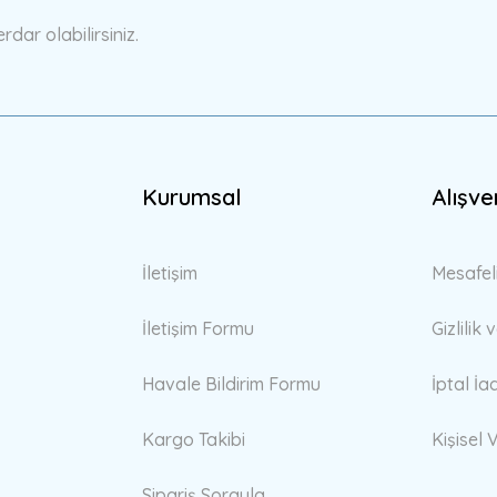
ar olabilirsiniz.
Kurumsal
Alışve
İletişim
Mesafel
İletişim Formu
Gizlilik
Havale Bildirim Formu
İptal İa
Kargo Takibi
Kişisel V
Sipariş Sorgula