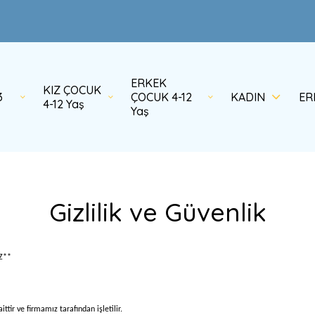
ERKEK
KIZ ÇOCUK
3
ÇOCUK 4-12
KADIN
ER
4-12 Yaş
Yaş
Gizlilik ve Güvenlik
Z**
ttir ve firmamız tarafından işletilir.