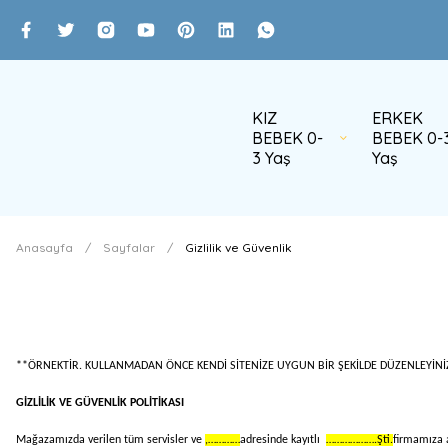
KIZ
ERKEK
BEBEK 0-
BEBEK 0-
3 Yaş
Yaş
Anasayfa
Sayfalar
Gizlilik ve Güvenlik
**ÖRNEKTİR. KULLANMADAN ÖNCE KENDİ SİTENİZE UYGUN BİR ŞEKİLDE DÜZENLEYİNİ
GİZLİLİK VE GÜVENLİK POLİTİKASI
Mağazamızda verilen tüm servisler ve
,…………
adresinde kayıtlı
……………….Şti.
firmamıza ai