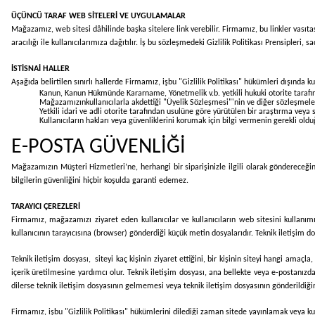
ÜÇÜNCÜ TARAF WEB SİTELERİ VE UYGULAMALAR
Mağazamız, web sitesi dâhilinde başka sitelere link verebilir. Firmamız, bu linkler vasıtas
aracılığı ile kullanıcılarımıza dağıtılır. İş bu sözleşmedeki Gizlilik Politikası Prensipler
İSTİSNAİ HALLER
Aşağıda belirtilen sınırlı hallerde Firmamız, işbu "Gizlilik Politikası" hükümleri dışında kul
Kanun, Kanun Hükmünde Kararname, Yönetmelik v.b. yetkili hukuki otorite tarafınd
Mağazamızınkullanıcılarla akdettiği "Üyelik Sözleşmesi"'nin ve diğer sözleşmel
Yetkili idari ve adli otorite tarafından usulüne göre yürütülen bir araştırma veya 
Kullanıcıların hakları veya güvenliklerini korumak için bilgi vermenin gerekli oldu
E-POSTA GÜVENLİĞİ
Mağazamızın Müşteri Hizmetleri’ne, herhangi bir siparişinizle ilgili olarak göndereceğini
bilgilerin güvenliğini hiçbir koşulda garanti edemez.
TARAYICI ÇEREZLERİ
Firmamız, mağazamızı ziyaret eden kullanıcılar ve kullanıcıların web sitesini kullanımı 
kullanıcının tarayıcısına (browser) gönderdiği küçük metin dosyalarıdır. Teknik iletişim do
Teknik iletişim dosyası, siteyi kaç kişinin ziyaret ettiğini, bir kişinin siteyi hangi amaçl
içerik üretilmesine yardımcı olur. Teknik iletişim dosyası, ana bellekte veya e-postanızd
dilerse teknik iletişim dosyasının gelmemesi veya teknik iletişim dosyasının gönderildiğin
Firmamız, işbu "Gizlilik Politikası" hükümlerini dilediği zaman sitede yayınlamak veya kull