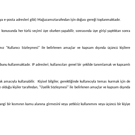
veya e-posta adresleri gibi)
Mağazamız
tarafından işin doğası gereği toplanmaktadır.
 konusunda her türlü seçimi üye olurken yapabilir, sonrasında üye girişi yaptıktan sonra
ımız "Kullanıcı Sözleşmesi" ile belirlenen amaçlar ve kapsam dışında üçüncü kişilere
 bunu kullanmaktadır. IP adresleri, kullanıcıları genel bir şekilde tanımlamak ve kapsamlı
 amacıyla kullanabilir. Kişisel bilgiler, gerektiğinde kullanıcıyla temas kurmak için de
nde olduğu kişiler tarafından, "Üyelik Sözleşmesi" ile belirlenen amaçlar ve kapsam dışında
hangi bir kısmının kamu alanına girmesini veya yetkisiz kullanımını veya üçüncü bir kişiye