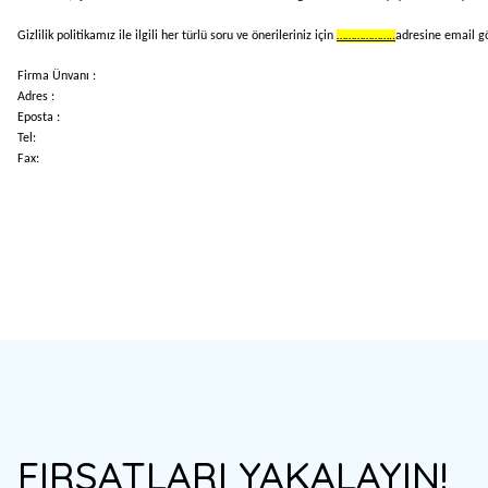
Gizlilik politikamız ile ilgili her türlü soru ve önerileriniz için
………………..
adresine email gön
Firma Ünvanı :
Adres :
Eposta :
Tel:
Fax:
FIRSATLARI YAKALAYIN!