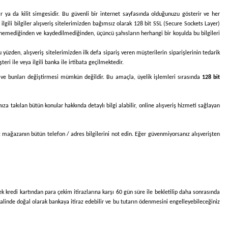
r ya da kilit simgesidir. Bu güvenli bir internet sayfasında olduğunuzu gösterir ve her
le ilgili bilgiler alışveriş sitelerimizden bağımsız olarak 128 bit SSL (Secure Sockets Layer)
ntülenemediğinden ve kaydedilmediğinden, üçüncü şahısların herhangi bir koşulda bu bilgileri
 yüzden, alışveriş sitelerimizden ilk defa sipariş veren müşterilerin siparişlerinin tedarik
ri ile veya ilgili banka ile irtibata geçilmektedir.
ması ve bunları değiştirmesi mümkün değildir. Bu amaçla, üyelik işlemleri sırasında
128 bit
ıza takılan bütün konular hakkında detaylı bilgi alabilir, online alışveriş hizmeti sağlayan
ız mağazanın bütün telefon / adres bilgilerini not edin. Eğer güvenmiyorsanız alışverişten
cek kredi kartından para çekim itirazlarına karşı 60 gün süre ile bekletilip daha sonrasında
halinde doğal olarak bankaya itiraz edebilir ve bu tutarın ödenmesini engelleyebileceğiniz