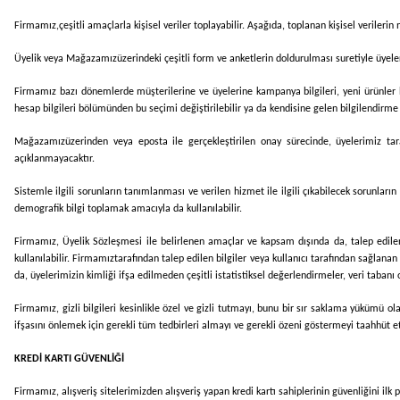
Firmamız,
çeşitli amaçlarla kişisel veriler toplayabilir. Aşağıda, toplanan kişisel verilerin
Üyelik veya
Mağazamız
üzerindeki çeşitli form ve anketlerin doldurulması suretiyle üyelerin
Firmamız bazı dönemlerde müşterilerine ve üyelerine kampanya bilgileri, yeni ürünler ha
hesap bilgileri bölümünden bu seçimi değiştirilebilir ya da kendisine gelen bilgilendirme il
Mağazamız
üzerinden veya eposta ile gerçekleştirilen onay sürecinde, üyelerimiz ta
açıklanmayacaktır.
Sistemle ilgili sorunların tanımlanması ve verilen hizmet ile ilgili çıkabilecek sorunları
demografik bilgi toplamak amacıyla da kullanılabilir.
Firmamız
, Üyelik Sözleşmesi ile belirlenen amaçlar ve kapsam dışında da, talep edilen 
kullanılabilir.
Firmamız
tarafından talep edilen bilgiler veya kullanıcı tarafından sağlanan 
da, üyelerimizin kimliği ifşa edilmeden çeşitli istatistiksel değerlendirmeler, veri tabanı
Firmamız
, gizli bilgileri kesinlikle özel ve gizli tutmayı, bunu bir sır saklama yükümü
ifşasını önlemek için gerekli tüm tedbirleri almayı ve gerekli özeni göstermeyi taahhüt e
KREDİ KARTI GÜVENLİĞİ
Firmamız
, alışveriş sitelerimizden alışveriş yapan kredi kartı sahiplerinin güvenliğini il