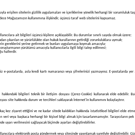
ıyla erişilen sitelerin gizlilik uygulamaları ve içeriklerine yönelik herhangi bir sorumluluk t
i, sadece Mağazamızın kullanımına ilişkindir, üçüncü taraf web sitelerini kapsamaz.
lanıcılara ait bilgileri üçüncü kişilere açıklayabilir. Bu durumlar sınırlı sayıda olmak üzere;
an çıkarılan ve yürürlülükte olan hukuk kurallarının getirdiği zorunluluklara uymak;
erin gereklerini yerine getirmek ve bunları uygulamaya koymak amacıyla;
soruşturmanın yürütümü amacıyla kullanıcılarla ilgili bilgi talep edilmesi;
ğu hallerdir.
z e-postalarda, asla kredi kartı numaranızı veya şifrelerinizi yazmayınız. E-postalarda yer 
hakkındaki bilgileri teknik bir iletişim dosyası (Çerez-Cookie) kullanarak elde edebilir. B
syası site hakkında durum ve tercihleri saklayarak İnternet'in kullanımını kolaylaştırır.
a, kaç kez ziyaret ettiğini ve ne kadar sitede kaldıkları hakkında istatistiksel bilgileri elde 
an veri veya başkaca herhangi bir kişisel bilgi almak için tasarlanmamıştır. Tarayıcıların pek
de uyarı verilmesini sağlayacak biçimde ayarları değiştirebilirler.
anıcılara elektronik posta göndermek veya sitesinde yayınlamak suretiyle değiştirebilir. Gizlil