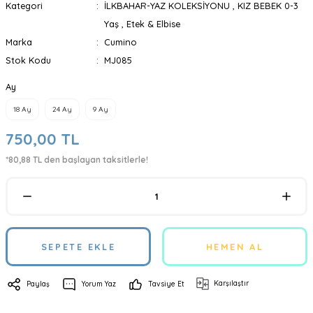
Kategori
İLKBAHAR-YAZ KOLEKSİYONU
,
KIZ BEBEK 0-3
Yaş
,
Etek & Elbise
Marka
Cumino
Stok Kodu
MJ085
Ay
18 Ay
24 Ay
9 Ay
750,00 TL
*80,88 TL den başlayan taksitlerle!
SEPETE EKLE
HEMEN AL
Karşılaştır
Paylaş
Yorum Yaz
Tavsiye Et