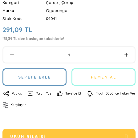
Kategori
Çorap
,
Çorap
Marka
Ogobongo
Stok Kodu
04041
291,09 TL
*31,39 TL den başlayan taksitlerle!
SEPETE EKLE
HEMEN AL
Paylaş
Yorum Yaz
Tavsiye Et
Fiyatı Düşünce Haber Ver
Karşılaştır
ÜRÜN BILGISI