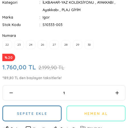
Kategori
İLKBAHAR-YAZ KOLEKSİYONU
,
AYAKKABI
,
Ayakkabı
,
PLAJ GİYİM
Marka
Igor
Stok Kodu
S10333-003
Numara
22
23
24
26
27
28
29
30
%20
1.760,00 TL
2.199,90 TL
*189,80 TL den başlayan taksitlerle!
SEPETE EKLE
HEMEN AL