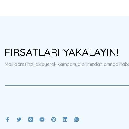
FIRSATLARI YAKALAYIN!
Mail adresinizi ekleyerek kampanyalarımızdan anında haberd
Verte Vallée
BATİK DESENLİ YÜZME ÖĞRETİCİ MAYO