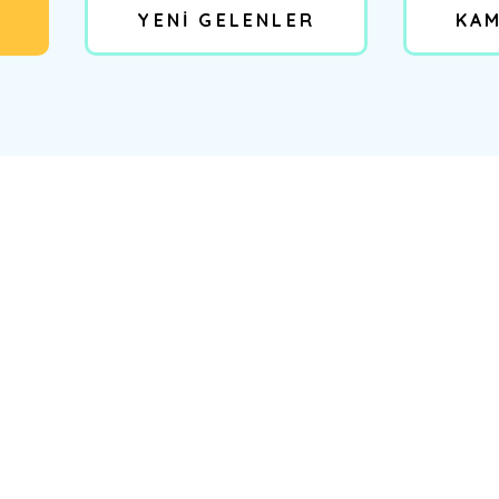
YENİ GELENLER
KA
%12
Yeni
%14