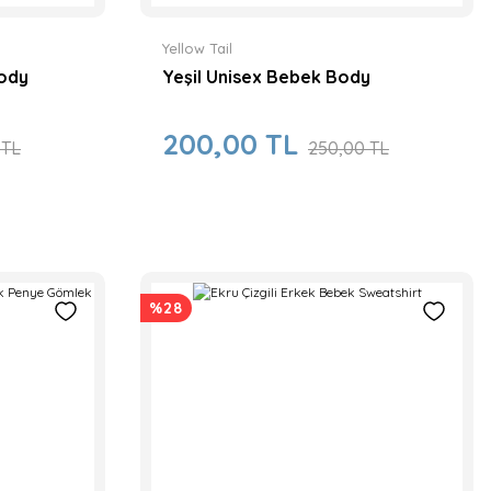
Yellow Tail
Body
Yeşil Unisex Bebek Body
200,00 TL
 TL
250,00 TL
%28