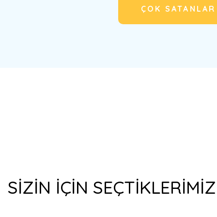
ÇOK SATANLAR
%20
Yeni
%17
%17
%20
Yeni
%33
%14
SİZİN İÇİN SEÇTİKLERİMİZ