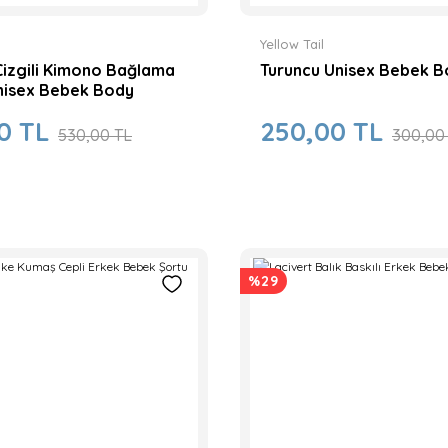
700,00 TL
Yeni
800,00 TL
%14
Yellow Tail
Çizgili Kimono Bağlama
Turuncu Unisex Bebek 
nisex Bebek Body
0 TL
250,00 TL
530,00 TL
300,00
%11
%11
%29
li Erkek Bebek Takım