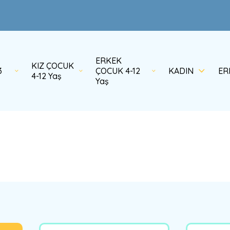
ERKEK
KIZ ÇOCUK
3
ÇOCUK 4-12
KADIN
ER
4-12 Yaş
Yaş