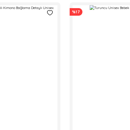
%17
Cumino
Dean 3'lü Erke
1.030,00 
Lİ KIZ ÇOCUK TAYT
L
 Vallée
Verte Vallée
300,00 TL
. New Pink Çocuk Günlük Ayakkabı
GEÇ DESENLİ YÜZME ÖĞRETİCİ MAYO
YELKENLİ T
0,00 TL
450,00 TL
2.450,0
2.199,90 TL
2.850,00 TL
Verte Vallée
TURUNCU AĞAÇ BASKILI SWEA