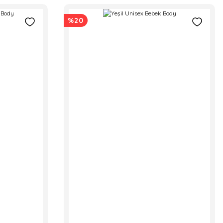
%20
k Bebek Takım
TL
EMALI YÜZME ÖĞRETİCİ MAYO
0 TL
2.850,00 TL
TSHIRT VE ŞORT TAKIM