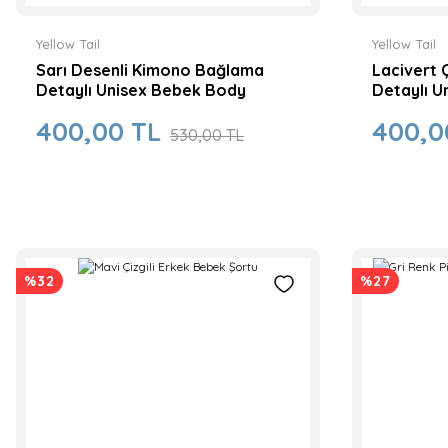
Yeni
Yeni
%19
%14
Yellow Tail
Yellow Tail
Sarı Desenli Kimono Bağlama
Lacivert 
Detaylı Unisex Bebek Body
Detaylı U
400,00 TL
400,0
530,00 TL
%9
%32
%27
Cumino
Chester 2'
Cumino