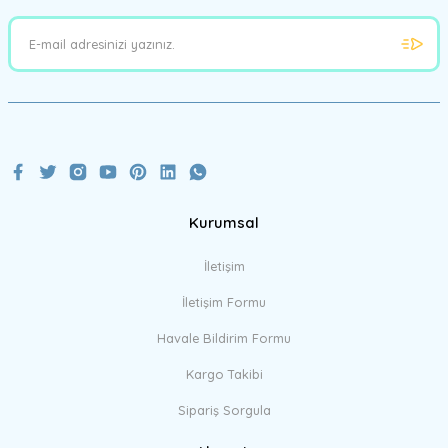
Ürün açıklamasında eksik bilgiler bulunuyor.
Ürün bilgilerinde hatalar bulunuyor.
Ürün fiyatı diğer sitelerden daha pahalı.
Bu ürüne benzer farklı alternatifler olmalı.
Kurumsal
Gönder
İletişim
İletişim Formu
Havale Bildirim Formu
Kargo Takibi
Sipariş Sorgula