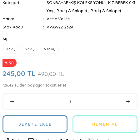
Kategori
SONBAHAR-KIŞ KOLEKSİYONU
,
KIZ BEBEK 0-3
Yaş
,
Body & Salopet
,
Body & Salopet
Marka
Verte Vallée
Stok Kodu
VVAW22-232A
Ay
0-3 Ay
3-6 Ay
6-12 Ay
%50
245,00 TL
490,00 TL
*26,42 TL den başlayan taksitlerle!
SEPETE EKLE
HEMEN AL