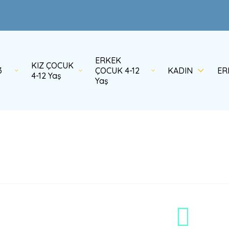
ERKEK
KIZ ÇOCUK
3
ÇOCUK 4-12
KADIN
ER
4-12 Yaş
Yaş