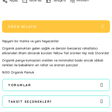
Karşılaştır
Paylaş
Yorum Yaz
Tavsiye Et
ÜRÜN BILGISI
Yepyeni bir marka ve yeni heyecanlar.
Organik pamuktan gelen sağlık ve denizin benzersiz rahatlatıcı
etkisinden ilham alınarak kurulan Yellow Tail ürünleri Hip Hub Store'da!
Organik penye kumaştan üretilen ve minimalist baskı ancak iddialı
renkleri ile bebeklerin en rahat ve aranan parçası!
%100 Organik Pamuk
YORUMLAR
TAKSIT SEÇENEKLERI
Bu ürüne ilk yorumu siz yapın!