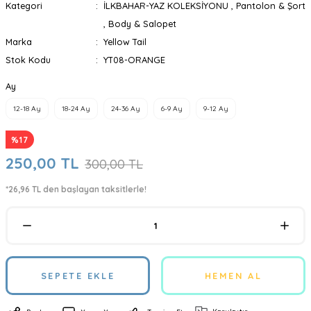
Kategori
İLKBAHAR-YAZ KOLEKSİYONU
,
Pantolon & Şort
,
Body & Salopet
Marka
Yellow Tail
Stok Kodu
YT08-ORANGE
Ay
12-18 Ay
18-24 Ay
24-36 Ay
6-9 Ay
9-12 Ay
%17
250,00 TL
300,00 TL
*26,96 TL den başlayan taksitlerle!
SEPETE EKLE
HEMEN AL