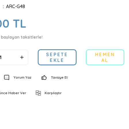
ARC-G48
00 TL
 başlayan taksitlerle!
SEPETE
HEMEN
EKLE
AL
Yorum Yaz
Tavsiye Et
şünce Haber Ver
Karşılaştır