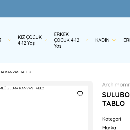
ERKEK
KIZ ÇOCUK
3
ÇOCUK 4-12
KADIN
ER
4-12 Yaş
Yaş
RA KANVAS TABLO
Archimom
SULUBO
TABLO
Kategori
Marka