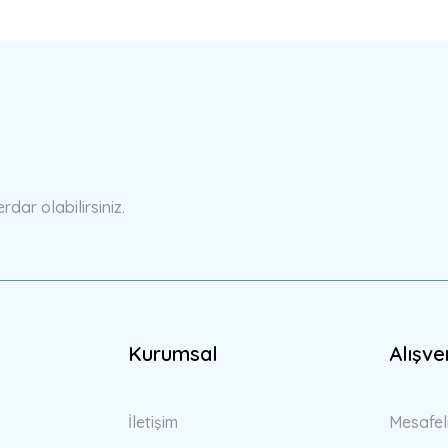
a yetersiz gördüğünüz noktaları öneri formunu kullanarak tarafımıza ilete
Bu ürüne ilk yorumu siz yapın!
Yorum Yaz
ar olabilirsiniz.
Kurumsal
Alışve
Gönder
İletişim
Mesafel