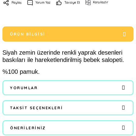
Karşılaştır
Paylaş
Yorum Yaz
Tavsiye Et
ÜRÜN BILGISI
Siyah zemin üzerinde renkli yaprak desenleri
baskıları ile hareketlendirilmiş bebek salopeti.
%100 pamuk.
YORUMLAR
TAKSIT SEÇENEKLERI
Bu ürüne ilk yorumu siz yapın!
ÖNERILERINIZ
Yorum Yaz