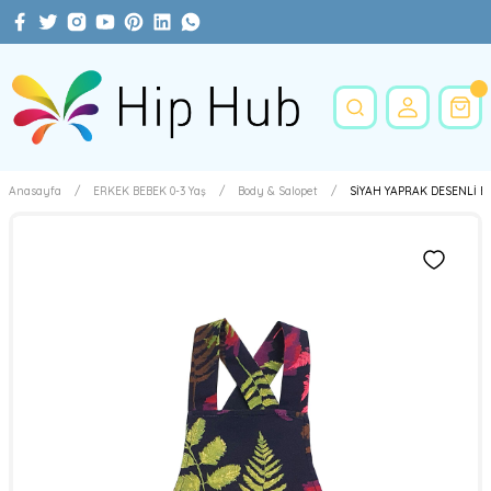
Anasayfa
ERKEK BEBEK 0-3 Yaş
Body & Salopet
SİYAH YAPRAK DESENLİ B