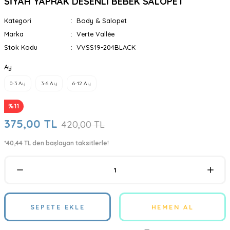
SİYAH YAPRAK DESENLİ BEBEK SALOPET
Kategori
Body & Salopet
Marka
Verte Vallée
Stok Kodu
VVSS19-204BLACK
Ay
0-3 Ay
3-6 Ay
6-12 Ay
%11
375,00 TL
420,00 TL
*40,44 TL den başlayan taksitlerle!
SEPETE EKLE
HEMEN AL