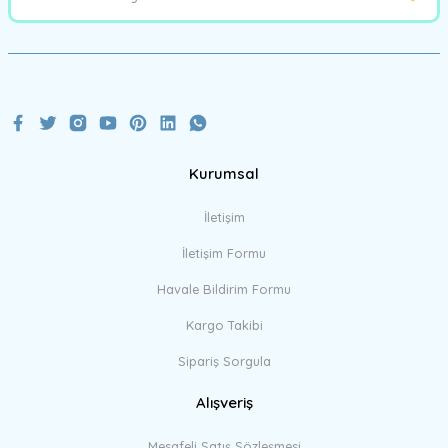
Ürün bilgilerinde hatalar bulunuyor.
Ürün fiyatı diğer sitelerden daha pahalı.
Bu ürüne benzer farklı alternatifler olmalı.
Kurumsal
Gönder
İletişim
İletişim Formu
Havale Bildirim Formu
Kargo Takibi
Sipariş Sorgula
Alışveriş
Mesafeli Satış Sözleşmesi