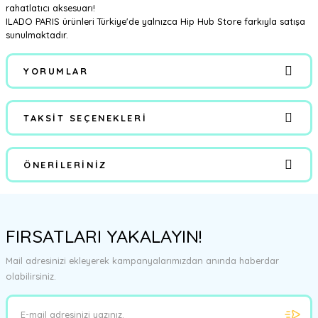
rahatlatıcı aksesuarı!
ILADO PARIS ürünleri Türkiye'de yalnızca Hip Hub Store farkıyla satışa
sunulmaktadır.
YORUMLAR
TAKSIT SEÇENEKLERI
Bu ürüne ilk yorumu siz yapın!
ÖNERILERINIZ
Yorum Yaz
Bu ürünün fiyat bilgisi, resim, ürün açıklamalarında ve diğer
konularda yetersiz gördüğünüz noktaları öneri formunu kullanarak
FIRSATLARI YAKALAYIN!
tarafımıza iletebilirsiniz.
Görüş ve önerileriniz için teşekkür ederiz.
Mail adresinizi ekleyerek kampanyalarımızdan anında haberdar
olabilirsiniz.
Ürün resmi kalitesiz, bozuk veya görüntülenemiyor.
Ürün açıklamasında eksik bilgiler bulunuyor.