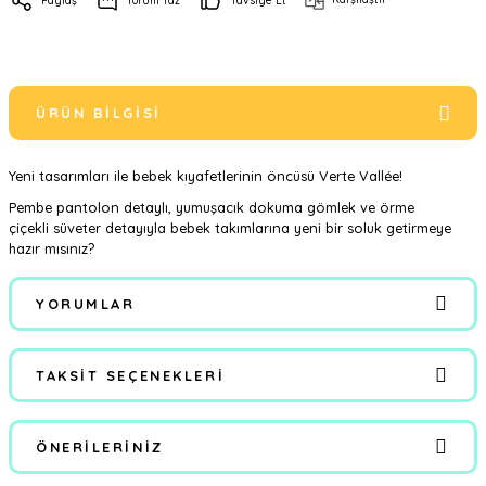
Paylaş
Yorum Yaz
Tavsiye Et
ÜRÜN BILGISI
Yeni tasarımları ile bebek kıyafetlerinin öncüsü Verte Vallée!
Pembe pantolon detaylı, yumuşacık dokuma gömlek ve örme
çiçekli süveter detayıyla bebek takımlarına yeni bir soluk getirmeye
hazır mısınız?
YORUMLAR
TAKSIT SEÇENEKLERI
Bu ürüne ilk yorumu siz yapın!
ÖNERILERINIZ
Yorum Yaz