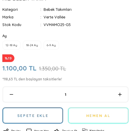
Kategori
Bebek Takımları
Marka
Verte Vallée
Stok Kodu
VVMAMO25-G5
Ay
12-18 Ay
18-24 Ay
6-9 Ay
%19
1.100,00 TL
1.350,00 TL
*118,63 TL den başlayan taksitlerle!
SEPETE EKLE
HEMEN AL
Karşılaştır