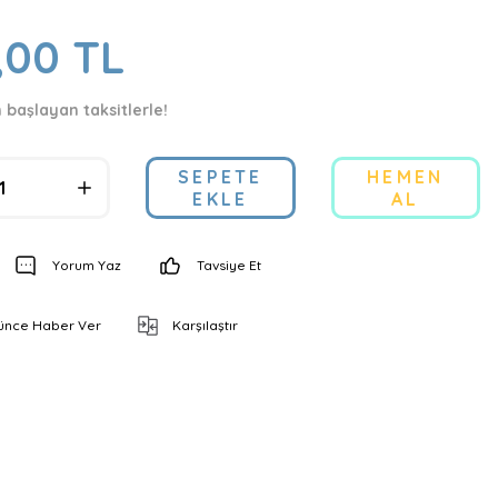
,00 TL
n başlayan taksitlerle!
SEPETE
HEMEN
EKLE
AL
Yorum Yaz
Tavsiye Et
şünce Haber Ver
Karşılaştır