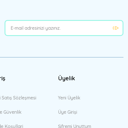
riş
Üyelik
i Satış Sözleşmesi
Yeni Üyelik
 ve Güvenlik
Üye Girişi
de Koşullari
Şifremi Unuttum