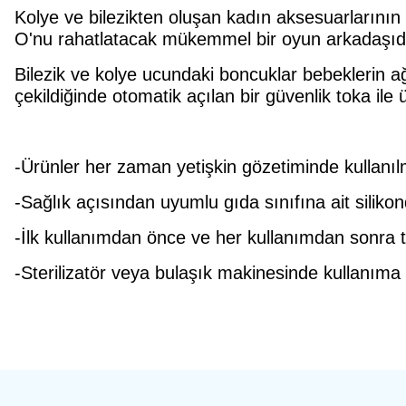
Kolye ve bilezikten oluşan kadın aksesuarlarının 
O'nu rahatlatacak mükemmel bir oyun arkadaşıdı
Bilezik ve kolye ucundaki boncuklar bebeklerin ağ
çekildiğinde otomatik açılan bir güvenlik toka ile ür
-Ürünler her zaman yetişkin gözetiminde kullanılm
-Sağlık açısından uyumlu gıda sınıfına ait silikond
-İlk kullanımdan önce ve her kullanımdan sonra ta
-Sterilizatör veya bulaşık makinesinde kullanıma
Bu ürünün fiyat bilgisi, resim, ürün açıklamalarında ve diğer konulard