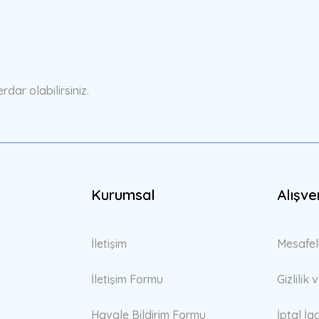
Bu ürüne ilk yorumu siz yapın!
Yorum Yaz
ar olabilirsiniz.
Kurumsal
Alışve
Gönder
İletişim
Mesafel
İletişim Formu
Gizlilik
Havale Bildirim Formu
İptal İa