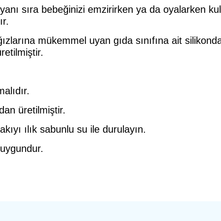
yanı sıra bebeğinizi emzirirken ya da oyalarken kul
r.
ızlarına mükemmel uyan gıda sınıfına ait silikondan 
etilmiştir.
alıdır.
an üretilmiştir.
kıyı ılık sabunlu su ile durulayın.
 uygundur.
a yetersiz gördüğünüz noktaları öneri formunu kullanarak tarafımıza ilete