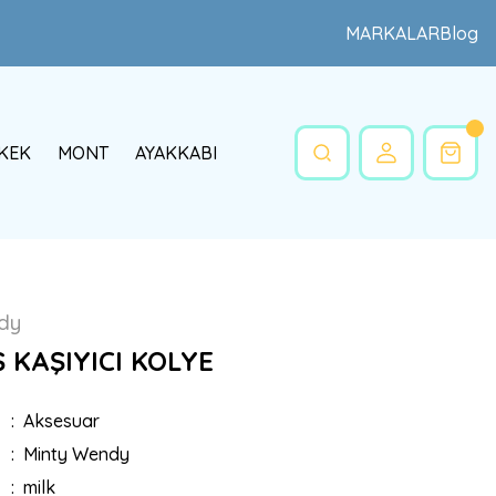
MARKALAR
Blog
KEK
MONT
AYAKKABI
dy
Ş KAŞIYICI KOLYE
Aksesuar
Minty Wendy
milk