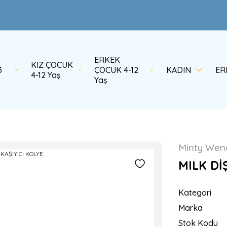
ERKEK
KIZ ÇOCUK
3
ÇOCUK 4-12
KADIN
ER
4-12 Yaş
Yaş
Minty Wen
MILK Dİ
Kategori
Marka
Stok Kodu