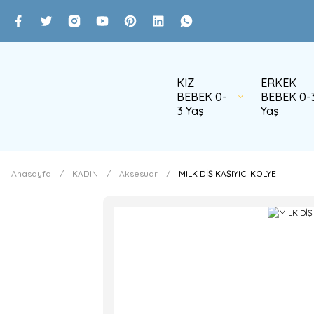
KIZ
ERKEK
BEBEK 0-
BEBEK 0-
3 Yaş
Yaş
Anasayfa
KADIN
Aksesuar
MILK DİŞ KAŞIYICI KOLYE