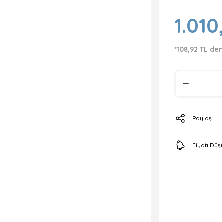
1.010
*108,92 TL de
Paylaş
Fiyatı Dü