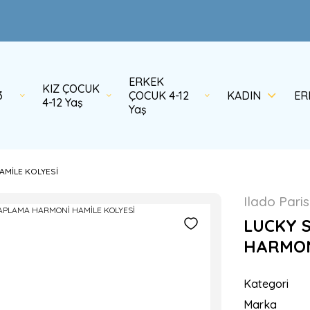
ERKEK
KIZ ÇOCUK
3
ÇOCUK 4-12
KADIN
ER
4-12 Yaş
Yaş
AMİLE KOLYESİ
Ilado Paris
LUCKY 
HARMON
Kategori
Marka