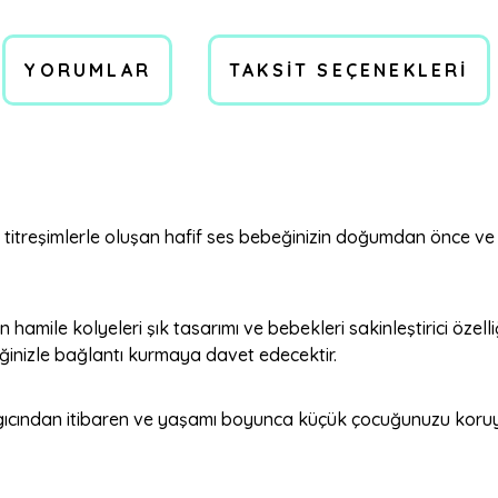
YORUMLAR
TAKSIT SEÇENEKLERI
ağlı titreşimlerle oluşan hafif ses bebeğinizin doğumdan önc
amile kolyeleri şık tasarımı ve bebekleri sakinleştirici özell
ğinizle bağlantı kurmaya davet edecektir.
aşlangıcından itibaren ve yaşamı boyunca küçük çocuğunuzu kor