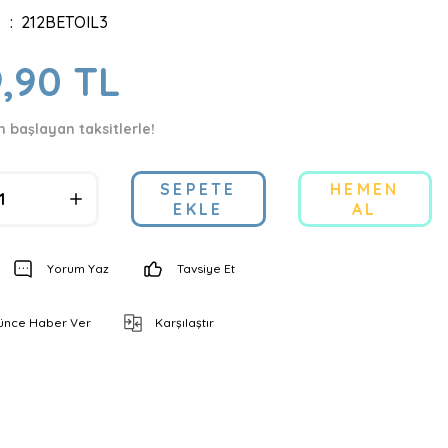
212BETOIL3
9,90 TL
n başlayan taksitlerle!
SEPETE
HEMEN
EKLE
AL
Yorum Yaz
Tavsiye Et
şünce Haber Ver
Karşılaştır