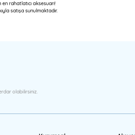
in en rahatlatıcı aksesuarı!
kıyla satışa sunulmaktadır.
a yetersiz gördüğünüz noktaları öneri formunu kullanarak tarafımıza ilete
Bu ürüne ilk yorumu siz yapın!
Yorum Yaz
ar olabilirsiniz.