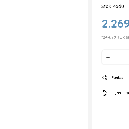
Stok Kodu
2.26
*244,79 TL de
Paylaş
Fiyatı Dü