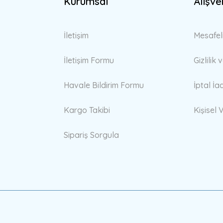
Kurumsal
Alışve
Gönder
İletişim
Mesafel
İletişim Formu
Gizlilik
Havale Bildirim Formu
İptal İa
Kargo Takibi
Kişisel V
Sipariş Sorgula