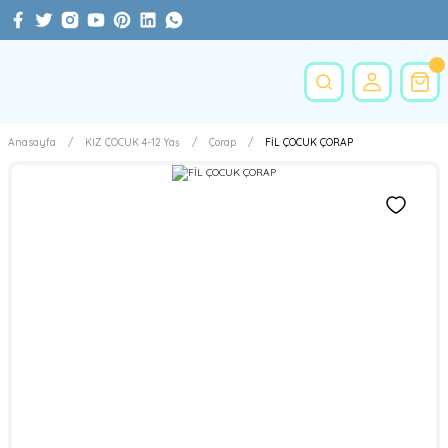
Anasayfa
KIZ ÇOCUK 4-12 Yaş
Çorap
FİL ÇOCUK ÇORAP