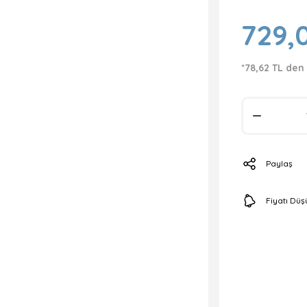
729,
*78,62 TL den
Paylaş
Fiyatı Dü