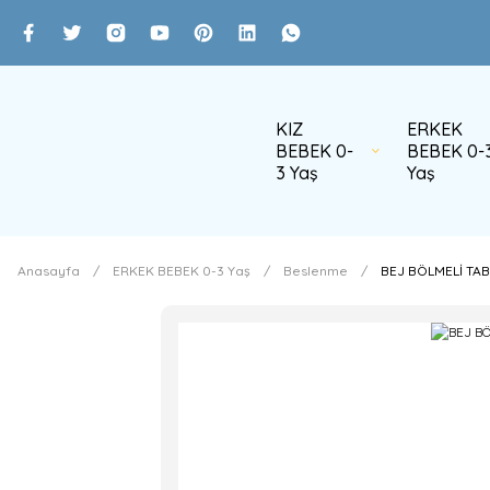
KIZ
ERKEK
BEBEK 0-
BEBEK 0-
3 Yaş
Yaş
Anasayfa
ERKEK BEBEK 0-3 Yaş
Beslenme
BEJ BÖLMELİ TA