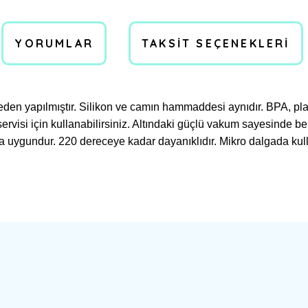
YORUMLAR
TAKSIT SEÇENEKLERI
 yapılmıştır. Silikon ve camın hammaddesi aynıdır. BPA, plasti
servisi için kullanabilirsiniz. Altındaki güçlü vakum sayesinde
ya uygundur. 220 dereceye kadar dayanıklıdır. Mikro dalgada k
a yetersiz gördüğünüz noktaları öneri formunu kullanarak tarafımıza ilete
Bu ürüne ilk yorumu siz yapın!
Yorum Yaz