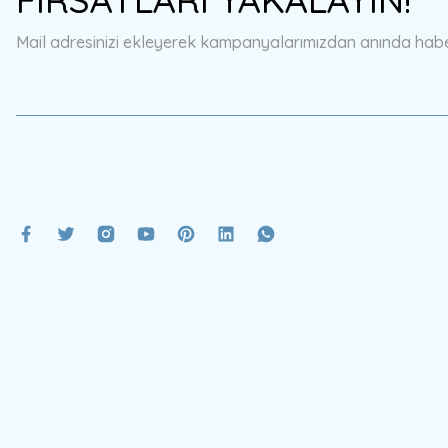
Ürün bilgilerinde hatalar bulunuyor.
Mail adresinizi ekleyerek kampanyalarımızdan anında haberd
Ürün fiyatı diğer sitelerden daha pahalı.
Bu ürüne benzer farklı alternatifler olmalı.