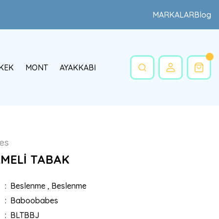
MARKALAR
Blog
KEK
MONT
AYAKKABI
es
LMELİ TABAK
Beslenme
,
Beslenme
Baboobabes
BLTBBJ