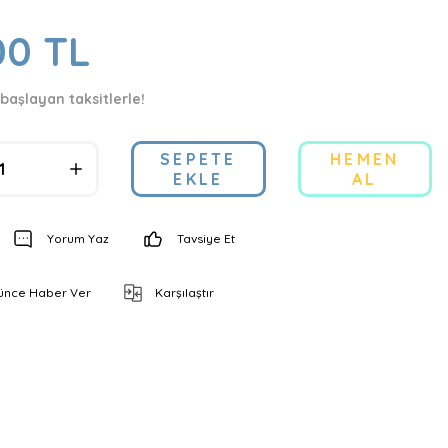
00 TL
 başlayan taksitlerle!
SEPETE
HEMEN
EKLE
AL
Yorum Yaz
Tavsiye Et
şünce Haber Ver
Karşılaştır