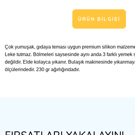
ÜRÜN BILGISI
Çok yumuşak, gıdaya teması uygun premium silikon malzemeden
Leke tutmaz. Bölmeleri saysesinde aynı anda 3 farklı yemek 
değildir. Elde kolayca yıkanır. Bulaşık makinesinde yıkanma
ölçülerindedir. 230 gr ağırlığındadır.
Bu ürünün fiyat bilgisi, resim, ürün açıklamalarında ve diğer konulard
Görüş ve önerileriniz için teşekkür ederiz.
Ürün resmi kalitesiz, bozuk veya görüntülenemiyor.
FIRSATLARI YAKALAYIN!
Ürün açıklamasında eksik bilgiler bulunuyor.