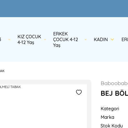
ERKEK
KIZ ÇOCUK
3
ÇOCUK 4-12
KADIN
ER
4-12 Yaş
Yaş
BAK
Baboobab
BEJ BÖ
Kategori
Marka
Stok Kodu