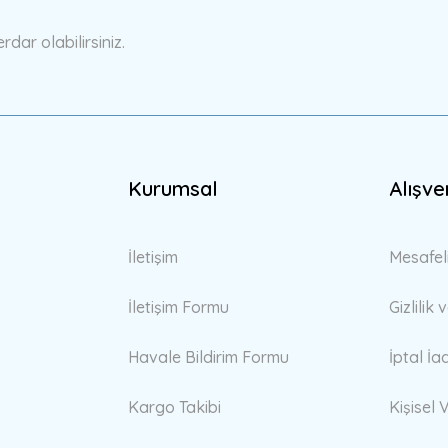
ar olabilirsiniz.
Kurumsal
Alışve
Gönder
İletişim
Mesafel
İletişim Formu
Gizlilik
Havale Bildirim Formu
İptal İa
Kargo Takibi
Kişisel V